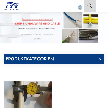
NGDONG CIT SPECIAL CABLE Co., Ltd.
Deutsch
English
Français
Deutsch
PRODUKTKATEGORIEN
Italiano
Polski
Español