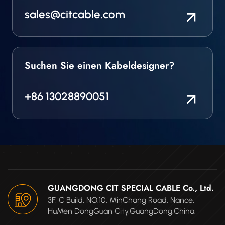
sales@citcable.com
Suchen Sie einen Kabeldesigner?
+86 13028890051
GUANGDONG CIT SPECIAL CABLE Co., Ltd.
3F, C Build, NO.10, MinChang Road, Nance,
HuMen DongGuan City,GuangDong.China.