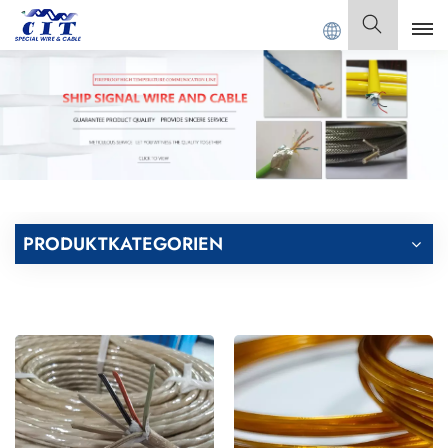
ONG CIT SPECIAL CABLE Co., Ltd.
Deutsch
English
Français
Deutsch
PRODUKTKATEGORIEN
Italiano
Polski
Español