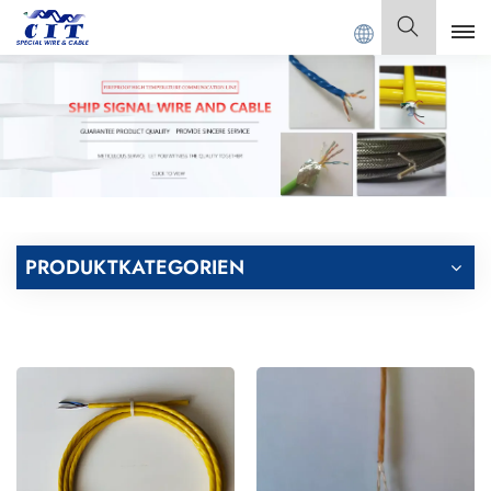
 SPECIAL CABLE Co., Ltd.
Deutsch
English
Français
Deutsch
PRODUKTKATEGORIEN
Italiano
Polski
Español