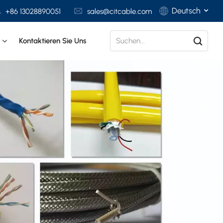
Deutsch
+86 13028890051
sales@citcable.com
t
Kontaktieren Sie Uns
English
Français
Deutsch
Italiano
Polski
Español