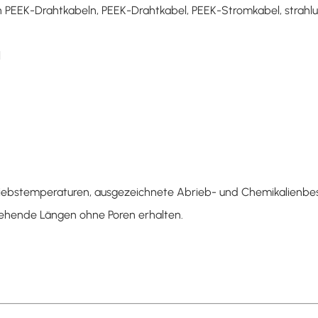
n PEEK-Drahtkabeln, PEEK-Drahtkabel, PEEK-Stromkabel, strahl
l
iebstemperaturen, ausgezeichnete Abrieb- und Chemikalienbestä
gehende Längen ohne Poren erhalten.