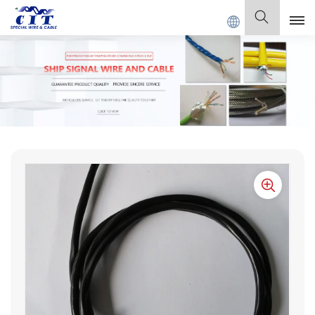
CIAL CABLE Co., Ltd.
Deutsch
English
Français
Deutsch
Italiano
Polski
Español