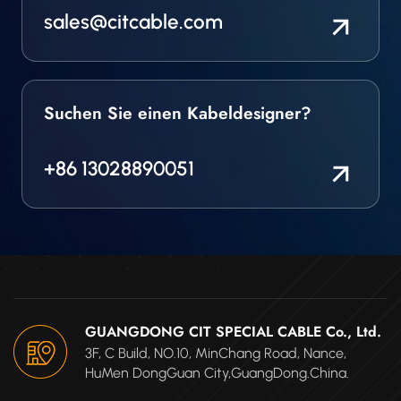
sales@citcable.com
Suchen Sie einen Kabeldesigner?
+86 13028890051
GUANGDONG CIT SPECIAL CABLE Co., Ltd.
3F, C Build, NO.10, MinChang Road, Nance,
HuMen DongGuan City,GuangDong.China.