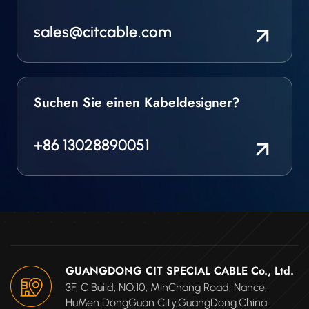
Reihe von TEFLON-
isolierten Drähten wird
sales@citcable.com
entwickelt, hergestellt
und vollständig
freigegeben, um die
Anforderungen zu
erfüllen.
Suchen Sie einen Kabeldesigner?
+86 13028890051
GUANGDONG CIT SPECIAL CABLE Co., Ltd.
3F, C Build, NO.10, MinChang Road, Nance,
HuMen DongGuan City,GuangDong.China.