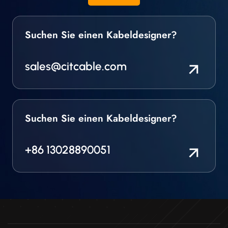
vollständig freigegeben
erfüllen dabei alle
wurden.TELFON
Qualitätsanforderungen.
UL/CSA-zugelassene
Suchen Sie einen Kabeldesigner?
Ausführungen Eine
Reihe von TEFLON-
isolierten Drähten wird
sales@citcable.com
entwickelt, hergestellt
und vollständig
freigegeben, um die
Anforderungen zu
erfüllen.
Suchen Sie einen Kabeldesigner?
+86 13028890051