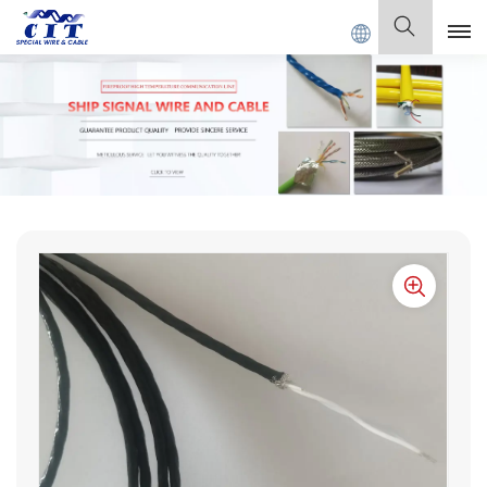
IT SPECIAL CABLE Co., Ltd.
Deutsch
English
Français
Deutsch
Italiano
Polski
Español