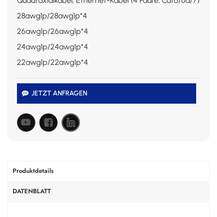
Quadraxialkabel, Ethernet-Kabel (4 Paare, Cat6/6a/7)
28awg1p/28awg1p*4
26awg1p/26awg1p*4
24awg1p/24awg1p*4
22awg1p/22awg1p*4
JETZT ANFRAGEN
Produktdetails
DATENBLATT