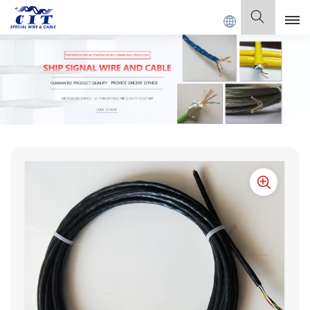
PECIAL CABLE Co., Ltd.
Deutsch
English
Français
Deutsch
Italiano
Polski
Español