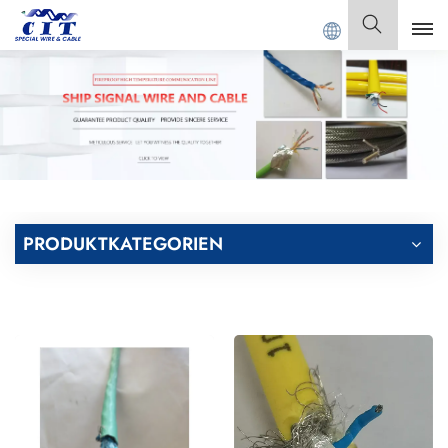
DONG CIT SPECIAL CABLE Co., Ltd.
Deutsch
English
Français
Deutsch
PRODUKTKATEGORIEN
Italiano
Polski
Español