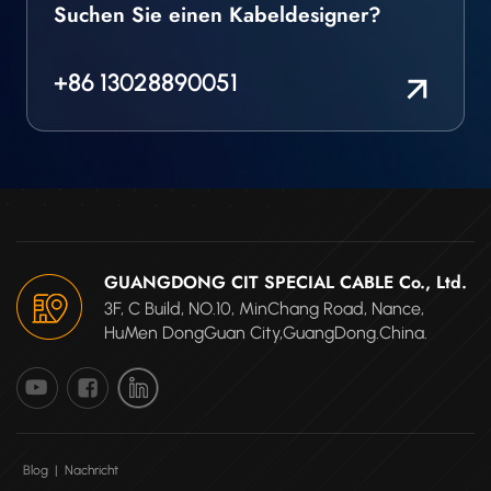
Suchen Sie einen Kabeldesigner?
+86 13028890051
GUANGDONG CIT SPECIAL CABLE Co., Ltd.
3F, C Build, NO.10, MinChang Road, Nance,
HuMen DongGuan City,GuangDong.China.
Blog
|
Nachricht