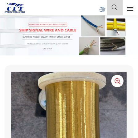
ABLE Co., Ltd.
Deutsch
English
Français
Deutsch
Italiano
Polski
Español