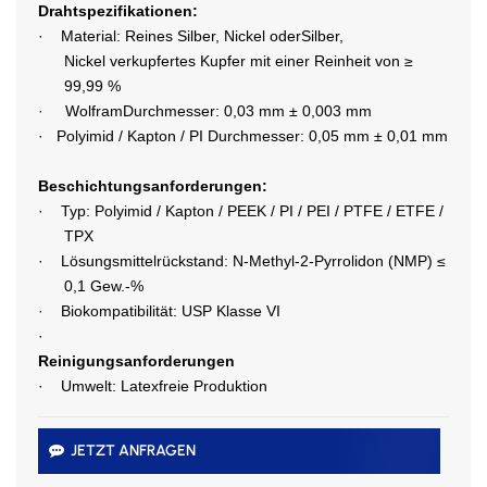
Drahtspezifikationen:
·
Material: Reines Silber, Nickel oder
Silber,
Nickel
verkupfertes Kupfer mit einer Reinheit von ≥
99,99 %
·
Wolfram
Durchmesser: 0,03 mm ± 0,003 mm
·
Polyimid / Kapton / PI Durchmesser: 0,05 mm ± 0,01 mm
Beschichtungsanforderungen:
·
Typ: Polyimid / Kapton / PEEK / PI / PEI / PTFE / ETFE /
TPX
·
Lösungsmittelrückstand: N-Methyl-2-Pyrrolidon (NMP) ≤
0,1 Gew.-%
·
Biokompatibilität: USP Klasse VI
·
Reinigungsanforderungen
·
Umwelt: Latexfreie Produktion
JETZT ANFRAGEN