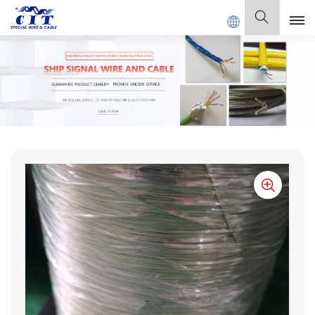
T SPECIAL CABLE Co., Ltd.
Deutsch
English
Français
Deutsch
Italiano
Polski
Español