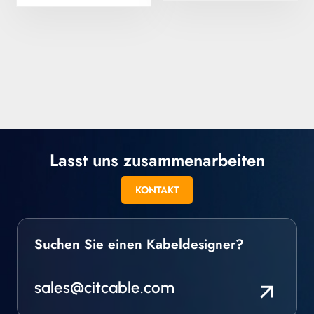
sind kundenspezifisch
erhältlich; wir können
dieses Material in
runder und
quadratischer Form
extrudieren. Wir bieten
alle Spezialisolierten
Drähte auch als Litzen
und in anderen
Drahtarten an.
Lasst uns zusammenarbeiten
KONTAKT
Suchen Sie einen Kabeldesigner?
sales@citcable.com