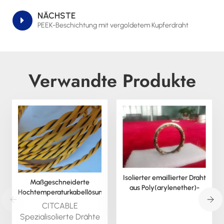
NÄCHSTE
PEEK-Beschichtung mit vergoldetem Kupferdraht
Verwandte Produkte
Isolierter emaillierter Draht
Maßgeschneiderte
aus Poly(arylenether)-
Hochtemperaturkabellösungen
Copolymer
für anspruchsvolle
CITCABLE
Herausforderungen
Spezialisolierte Drähte