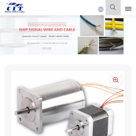
 CABLE Co., Ltd.
Deutsch
English
Français
Deutsch
Italiano
Polski
Español