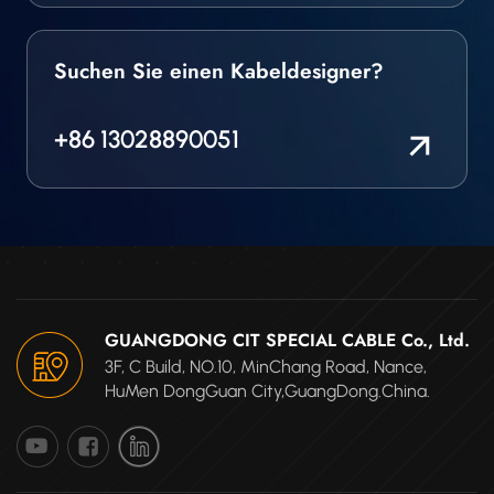
Suchen Sie einen Kabeldesigner?
+86 13028890051
GUANGDONG CIT SPECIAL CABLE Co., Ltd.
3F, C Build, NO.10, MinChang Road, Nance,
HuMen DongGuan City,GuangDong.China.