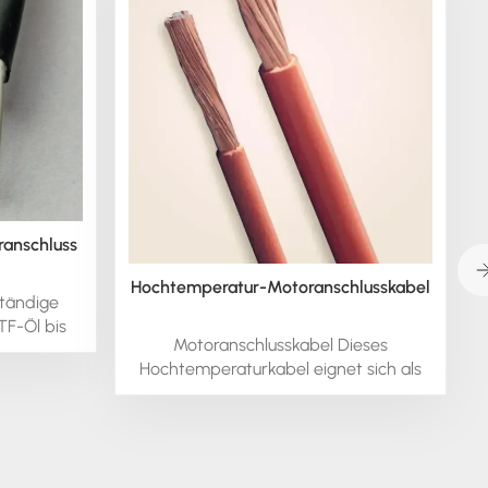
anschluss
Hochtemperatur-Motoranschlusskabel
ständige
TF-Öl bis
Motoranschlusskabel Dieses
an diesen
Hochtemperaturkabel eignet sich als
 bitte für
Motoranschlussleitung für
ch.
explosionsgefährdete Bereiche. Je
nach Leiterquerschnitt ist es für
Temperaturen bis 150 °C oder 200 °C