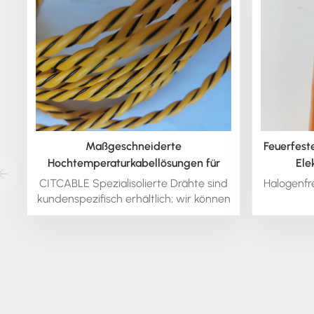
Maßgeschneiderte
Feuerfeste
Hochtemperaturkabellösungen für
Ele
anspruchsvolle Herausforderungen
CITCABLE Spezialisolierte Drähte sind
Halogenfre
kundenspezifisch erhältlich; wir können
dieses Material in runder und
quadratischer Form extrudieren. Wir
bieten alle Spezialisolierten Drähte
auch als Litzen und in anderen
Drahtarten an.