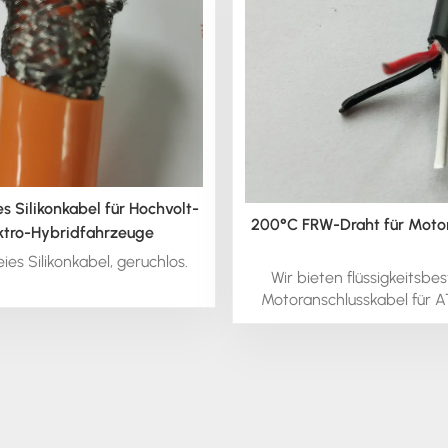
s Silikonkabel für Hochvolt-
200°C FRW-Draht für Motor
ktro-Hybridfahrzeuge
ies Silikonkabel, geruchlos.
Wir bieten flüssigkeitsbe
Motoranschlusskabel für A
200 °C an. Bei Interesse 
Kabeln kontaktieren Sie uns
ein Beratungsgesprä