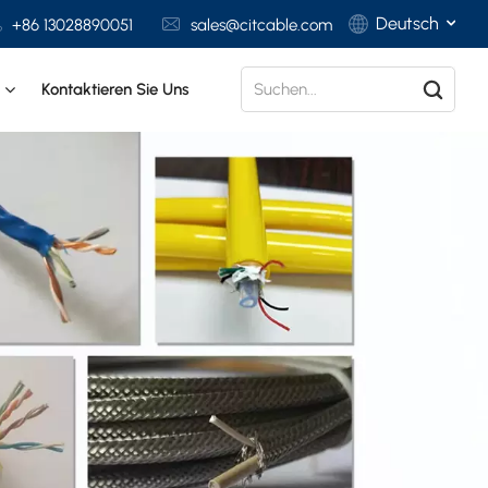
Deutsch
+86 13028890051
sales@citcable.com
t
Kontaktieren Sie Uns
English
Français
Deutsch
Italiano
Polski
Español