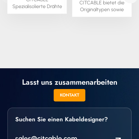
CITCABLE bietet die
Herausforderungen
Spezialisolierte Drähte
Originaltypen sowie
sind kundenspezifisch
eine breite Palette
erhältlich; wir können
neuer Polyimid-
dieses Material in
beschichteter
runder und
Drahtkabeltypen für
quadratischer Form
den Einsatz in UHV-
extrudieren. Wir bieten
und
alle Spezialisolierten
Hochvakuumanwendungen
Drähte auch als Litzen
an.
und in anderen
Drahtarten an.
Lasst uns zusammenarbeiten
KONTAKT
Suchen Sie einen Kabeldesigner?
sales@citcable.com