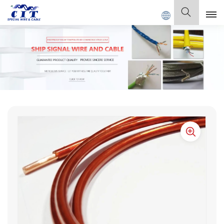
AL CABLE Co., Ltd.
Deutsch
English
Français
Deutsch
Italiano
Polski
Español