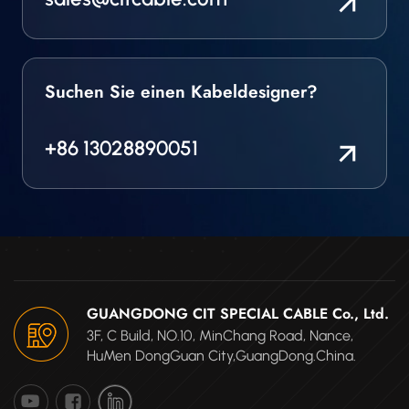
Suchen Sie einen Kabeldesigner?
+86 13028890051
GUANGDONG CIT SPECIAL CABLE Co., Ltd.
3F, C Build, NO.10, MinChang Road, Nance,
HuMen DongGuan City,GuangDong.China.