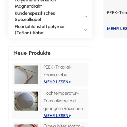
Magnetdraht
PEEK-Tria
Kundenspezifisches
Spezialkabel
Fluorkohlenstoffpolymer
MEHR LE
(Teflon)-Kabel
Neue Produkte
PEEK-Triaxial-
Koaxialkabel
MEHR LESEN
Hochtemperatur-
Triaxialkabel mit
geringem Rauschen
MEHR LESEN
Ölgekühlter Motor –