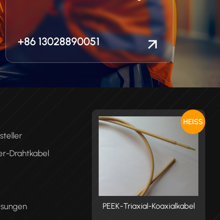
+86 13028890051
HEISS
teller
er-Drahtkabel
ösungen
K-Triaxial-Koaxialkabel
PEEK-Triaxial-Koaxialkabel
P