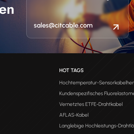
en
sales@citcable.com
n
HOT TAGS
Hochtemperatur-Sensorkabelhers
Kundenspezifisches Fluorelastom
Vernetztes ETFE-Drahtkabel
AFLAS-Kabel
Langlebige Hochleistungs-Drahtl
PEE