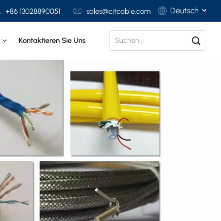
Deutsch
+86 13028890051
sales@citcable.com
t
Kontaktieren Sie Uns
English
Français
Deutsch
Italiano
Polski
Español