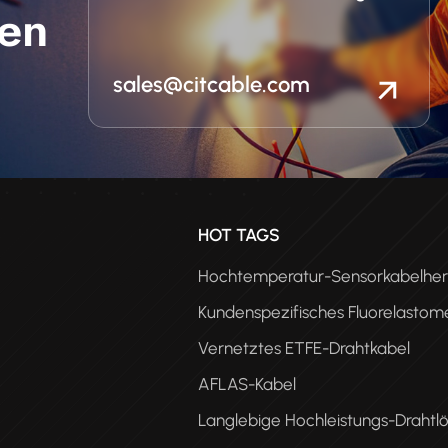
en
sales@citcable.com
n
HOT TAGS
Hochtemperatur-Sensorkabelhers
Kundenspezifisches Fluorelastom
Vernetztes ETFE-Drahtkabel
AFLAS-Kabel
Langlebige Hochleistungs-Drahtl
PEE