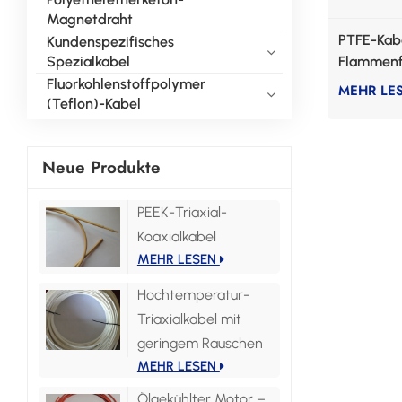
Magnetdraht
PTFE-Kabe
Kundenspezifisches
Spezialkabel
Flammenf
Fluorkohlenstoffpolymer
MEHR LE
(Teflon)-Kabel
Neue Produkte
PEEK-Triaxial-
Koaxialkabel
MEHR LESEN
Hochtemperatur-
Triaxialkabel mit
geringem Rauschen
MEHR LESEN
Ölgekühlter Motor –