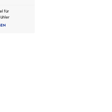
l für
ühler
SEN