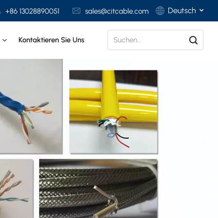
Deutsch
+86 13028890051
sales@citcable.com
t
Kontaktieren Sie Uns
English
Français
Deutsch
Italiano
Polski
Español