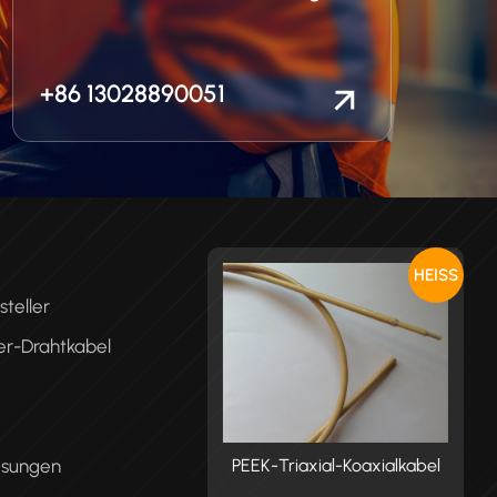
+86 13028890051
HEISS
teller
er-Drahtkabel
ösungen
K-Triaxial-Koaxialkabel
PEEK-Triaxial-Koaxialkabel
P