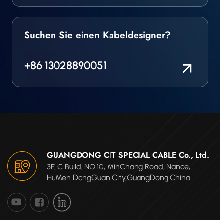
vollständig
freigegeben, dass es
die Anforderungen
Suchen Sie einen Kabeldesigner?
erfüllt.
+86 13028890051
GUANGDONG CIT SPECIAL CABLE Co., Ltd.
3F, C Build, NO.10, MinChang Road, Nance,
HuMen DongGuan City,GuangDong.China.