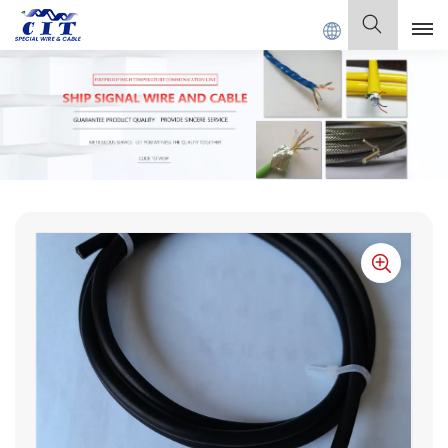
 CIT SPECIAL CABLE Co., Ltd.
Deutsch
English
Français
Deutsch
Italiano
Polski
Español