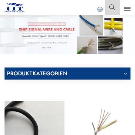
NGDONG CIT SPECIAL CABLE Co., Ltd.
Deutsch
English
Français
Deutsch
PRODUKTKATEGORIEN
Italiano
Polski
Español