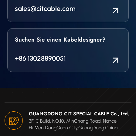
sales@citcable.com
Suchen Sie einen Kabeldesigner?
+86 13028890051
GUANGDONG CIT SPECIAL CABLE Co., Ltd.
3F, C Build, NO.10, MinChang Road, Nance,
HuMen DongGuan City,GuangDong.China.