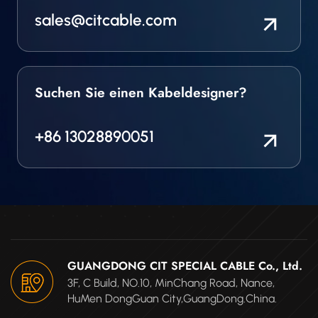
sales@citcable.com
Suchen Sie einen Kabeldesigner?
+86 13028890051
GUANGDONG CIT SPECIAL CABLE Co., Ltd.
3F, C Build, NO.10, MinChang Road, Nance,
HuMen DongGuan City,GuangDong.China.