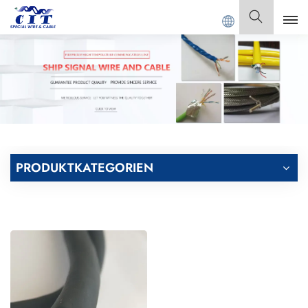
DONG CIT SPECIAL CABLE Co., Ltd.
Deutsch
English
Français
Deutsch
PRODUKTKATEGORIEN
Italiano
Polski
Español