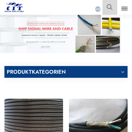
NGDONG CIT SPECIAL CABLE Co., Ltd.
Deutsch
English
Français
Deutsch
PRODUKTKATEGORIEN
Italiano
Polski
Español