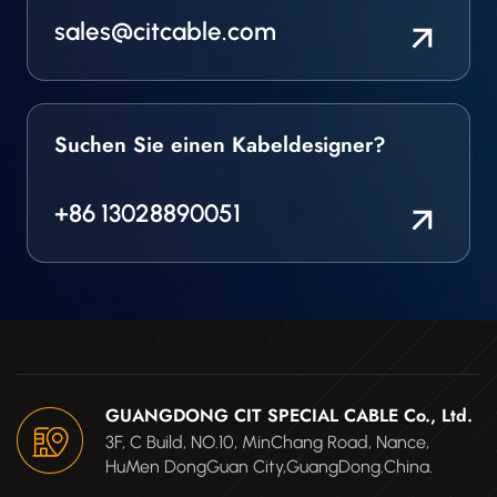
sales@citcable.com
Suchen Sie einen Kabeldesigner?
+86 13028890051
GUANGDONG CIT SPECIAL CABLE Co., Ltd.
3F, C Build, NO.10, MinChang Road, Nance,
HuMen DongGuan City,GuangDong.China.