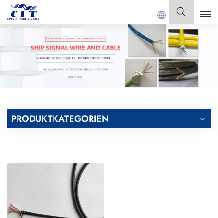
NGDONG CIT SPECIAL CABLE Co., Ltd.
Deutsch
English
Français
Deutsch
PRODUKTKATEGORIEN
Italiano
Polski
Español