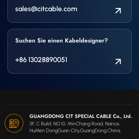
sales@citcable.com
Suchen Sie einen Kabeldesigner?
+86 13028890051
GUANGDONG CIT SPECIAL CABLE Co., Ltd.
3F, C Build, NO.10, MinChang Road, Nance,
HuMen DongGuan City,GuangDong.China.