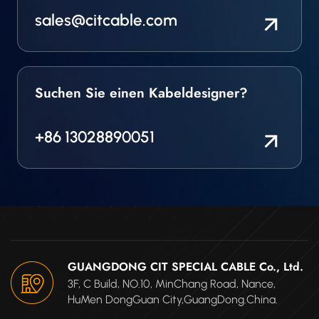
sales@citcable.com
Suchen Sie einen Kabeldesigner?
+86 13028890051
GUANGDONG CIT SPECIAL CABLE Co., Ltd.
3F, C Build, NO.10, MinChang Road, Nance,
HuMen DongGuan City,GuangDong.China.