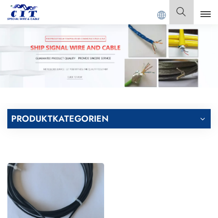
ONG CIT SPECIAL CABLE Co., Ltd.
Deutsch
English
Français
Deutsch
PRODUKTKATEGORIEN
Italiano
Polski
Español