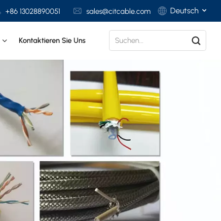
Deutsch
+86 13028890051
sales@citcable.com
t
Kontaktieren Sie Uns
English
Français
Deutsch
Italiano
Polski
Español