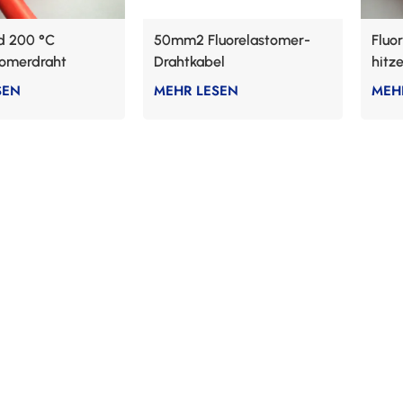
d 200 °C
50mm2 Fluorelastomer-
Fluo
tomerdraht
Drahtkabel
hitz
Gum
SEN
MEHR LESEN
MEH