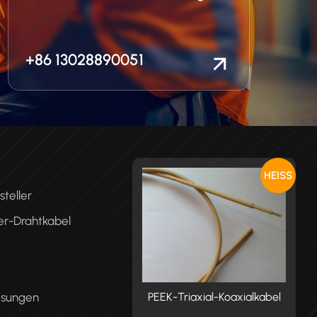
+86 13028890051
HEISS
teller
er-Drahtkabel
ösungen
K-Triaxial-Koaxialkabel
PEEK-Triaxial-Koaxialkabel
P