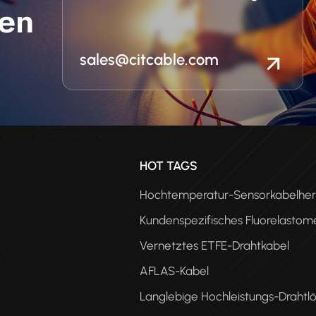
en
sales@citcable.com
n
HOT TAGS
Hochtemperatur-Sensorkabelhers
Kundenspezifisches Fluorelastom
Vernetztes ETFE-Drahtkabel
AFLAS-Kabel
Langlebige Hochleistungs-Drahtl
PEE