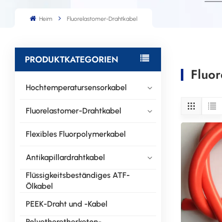
Heim
Fluorelastomer-Drahtkabel
PRODUKTKATEGORIEN
Fluor
Hochtemperatursensorkabel
Fluorelastomer-Drahtkabel
Flexibles Fluorpolymerkabel
Antikapillardrahtkabel
Flüssigkeitsbeständiges ATF-
Ölkabel
PEEK-Draht und -Kabel
Polyetheretherketon-