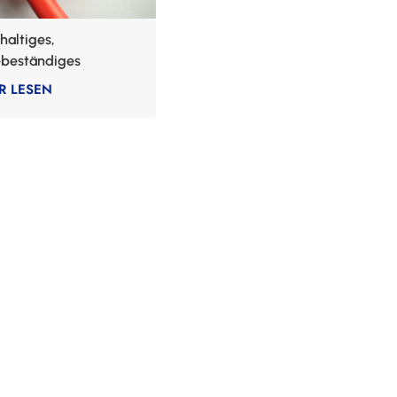
rhaltiges,
ebeständiges
mikabel
R LESEN