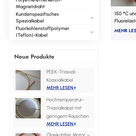
Magnetdraht
150 °C un
Kundenspezifisches
Spezialkabel
Fluorelas
Fluorkohlenstoffpolymer
MEHR LE
(Teflon)-Kabel
Neue Produkte
PEEK-Triaxial-
Koaxialkabel
MEHR LESEN
Hochtemperatur-
Triaxialkabel mit
geringem Rauschen
MEHR LESEN
Ölgekühlter Motor –