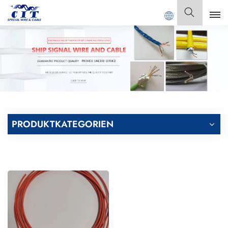
ANGDONG CIT SPECIAL CABLE Co., Ltd.
Deutsch
English
Français
Deutsch
PRODUKTKATEGORIEN
Italiano
Polski
Español