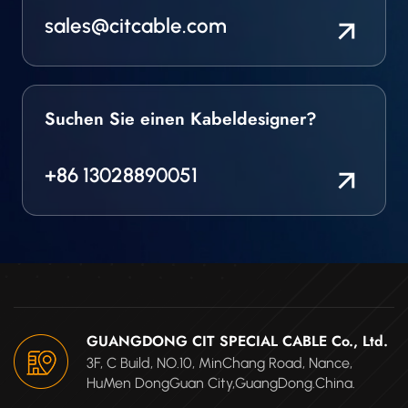
sales@citcable.com
Suchen Sie einen Kabeldesigner?
+86 13028890051
GUANGDONG CIT SPECIAL CABLE Co., Ltd.
3F, C Build, NO.10, MinChang Road, Nance,
HuMen DongGuan City,GuangDong.China.