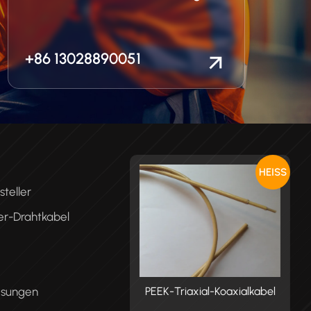
+86 13028890051
HEISS
teller
er-Drahtkabel
ösungen
K-Triaxial-Koaxialkabel
PEEK-Triaxial-Koaxialkabel
P