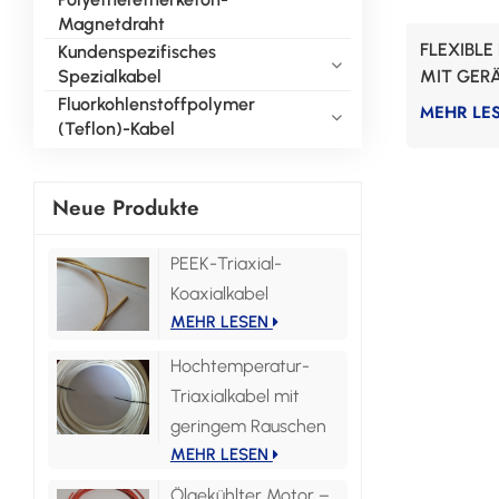
Magnetdraht
FLEXIBLE
Kundenspezifisches
Spezialkabel
MIT GE
FKM-MA
Fluorkohlenstoffpolymer
MEHR LE
(Teflon)-Kabel
Neue Produkte
PEEK-Triaxial-
Koaxialkabel
MEHR LESEN
Hochtemperatur-
Triaxialkabel mit
geringem Rauschen
MEHR LESEN
Ölgekühlter Motor –