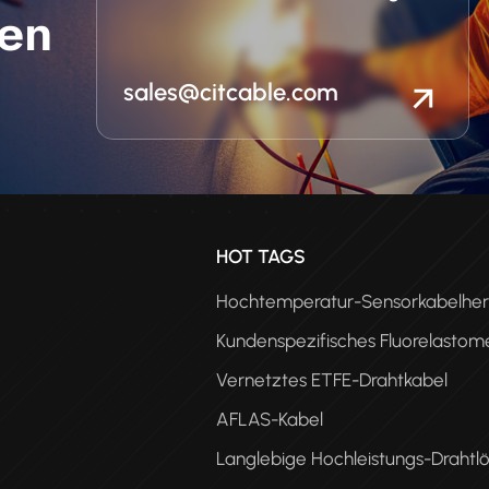
en
sales@citcable.com
n
HOT TAGS
Hochtemperatur-Sensorkabelhers
Kundenspezifisches Fluorelastom
Vernetztes ETFE-Drahtkabel
AFLAS-Kabel
Langlebige Hochleistungs-Drahtl
PEE