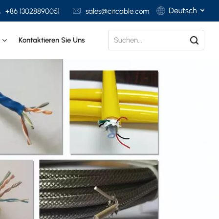
Deutsch
+86 13028890051
sales@citcable.com
t
Kontaktieren Sie Uns
English
Français
Deutsch
Italiano
Polski
Español