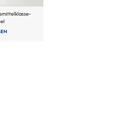
mittelklasse-
bel
SEN