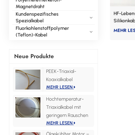
Magnetdraht
HF-Lebens
Kundenspezifisches
Spezialkabel
Silikonka
Fluorkohlenstoffpolymer
MEHR LE
(Teflon)-Kabel
Neue Produkte
PEEK-Triaxial-
Koaxialkabel
MEHR LESEN
Hochtemperatur-
Triaxialkabel mit
geringem Rauschen
MEHR LESEN
Ölgekühlter Motor –