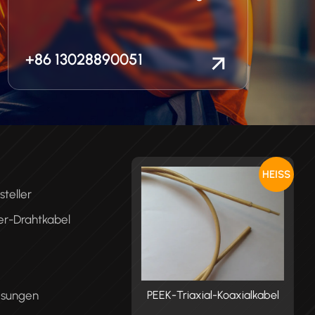
+86 13028890051
HEISS
teller
er-Drahtkabel
ösungen
K-Triaxial-Koaxialkabel
PEEK-Triaxial-Koaxialkabel
P