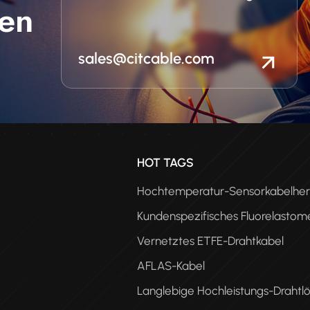
en
sales@citcable.com
n
HOT TAGS
Hochtemperatur-Sensorkabelhers
Kundenspezifisches Fluorelastom
Vernetztes ETFE-Drahtkabel
AFLAS-Kabel
Langlebige Hochleistungs-Drahtl
PEE