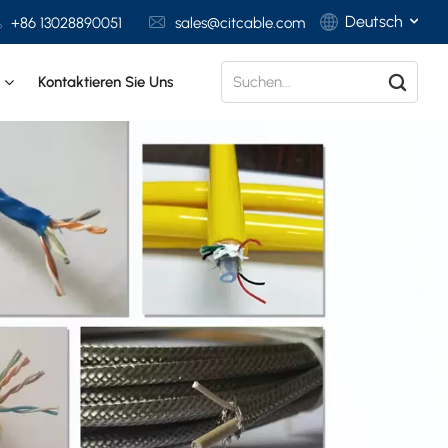
Deutsch
+86 13028890051
sales@citcable.com
t
Kontaktieren Sie Uns
English
Français
Deutsch
Italiano
Polski
Español