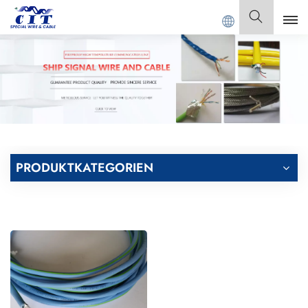
NGDONG CIT SPECIAL CABLE Co., Ltd.
Deutsch
English
Français
Deutsch
PRODUKTKATEGORIEN
Italiano
Polski
Español