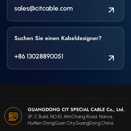
sales@citcable.com
Suchen Sie einen Kabeldesigner?
+86 13028890051
GUANGDONG CIT SPECIAL CABLE Co., Ltd.
3F, C Build, NO.10, MinChang Road, Nance,
HuMen DongGuan City,GuangDong.China.