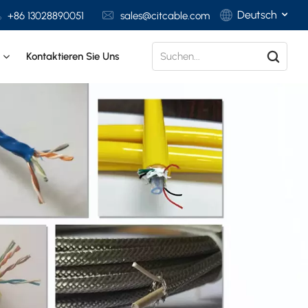
Deutsch
+86 13028890051
sales@citcable.com
t
Kontaktieren Sie Uns
English
Français
Deutsch
Italiano
Polski
Español