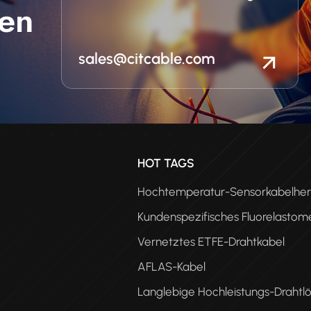
en
sales@citcable.com
n
HOT TAGS
Hochtemperatur-Sensorkabelhers
Kundenspezifisches Fluorelastom
Vernetztes ETFE-Drahtkabel
AFLAS-Kabel
Langlebige Hochleistungs-Drahtl
PEE