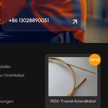
+86 13028890051
HEISS
teller
er-Drahtkabel
ösungen
K-Triaxial-Koaxialkabel
PEEK-Triaxial-Koaxialkabel
P