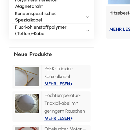
Magnetdraht
Hitzebest
Kundenspezifisches
Spezialkabel
Fluorkohlenstoffpolymer
MEHR LE
(Teflon)-Kabel
Neue Produkte
PEEK-Triaxial-
Koaxialkabel
MEHR LESEN
Hochtemperatur-
Triaxialkabel mit
geringem Rauschen
MEHR LESEN
Ölgekühlter Motor –