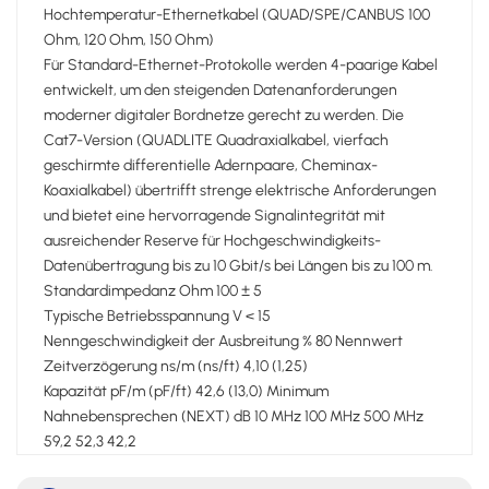
Hochtemperatur-Ethernetkabel (QUAD/SPE/CANBUS 100
Ohm, 120 Ohm, 150 Ohm)
Für Standard-Ethernet-Protokolle werden 4-paarige Kabel
entwickelt, um den steigenden Datenanforderungen
moderner digitaler Bordnetze gerecht zu werden. Die
Cat7-Version (QUADLITE Quadraxialkabel, vierfach
geschirmte differentielle Adernpaare, Cheminax-
Koaxialkabel) übertrifft strenge elektrische Anforderungen
und bietet eine hervorragende Signalintegrität mit
ausreichender Reserve für Hochgeschwindigkeits-
Datenübertragung bis zu 10 Gbit/s bei Längen bis zu 100 m.
Standardimpedanz Ohm 100 ± 5
Typische Betriebsspannung V < 15
Nenngeschwindigkeit der Ausbreitung % 80 Nennwert
Zeitverzögerung ns/m (ns/ft) 4,10 (1,25)
Kapazität pF/m (pF/ft) 42,6 (13,0) Minimum
Nahnebensprechen (NEXT) dB 10 MHz 100 MHz 500 MHz
59,2 52,3 42,2