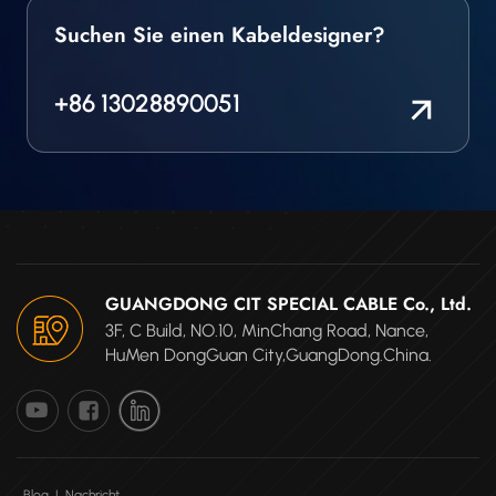
Suchen Sie einen Kabeldesigner?
+86 13028890051
GUANGDONG CIT SPECIAL CABLE Co., Ltd.
3F, C Build, NO.10, MinChang Road, Nance,
HuMen DongGuan City,GuangDong.China.
Blog
|
Nachricht