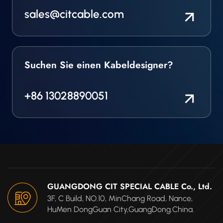
sales@citcable.com
Suchen Sie einen Kabeldesigner?
+86 13028890051
GUANGDONG CIT SPECIAL CABLE Co., Ltd.
3F, C Build, NO.10, MinChang Road, Nance,
HuMen DongGuan City,GuangDong.China.