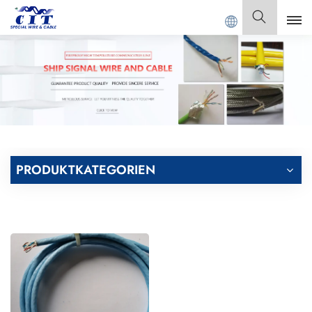
ANGDONG CIT SPECIAL CABLE Co., Ltd.
Deutsch
English
Français
Deutsch
PRODUKTKATEGORIEN
Italiano
Polski
Español