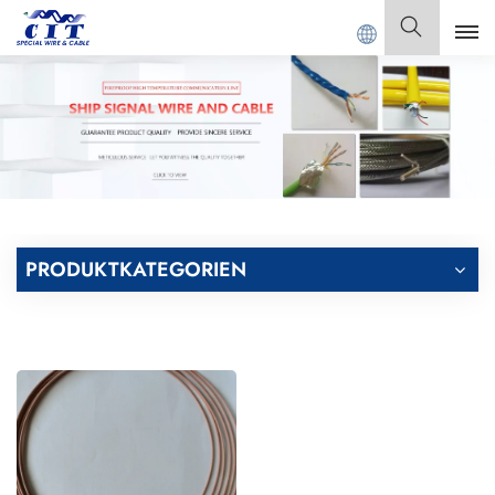
NGDONG CIT SPECIAL CABLE Co., Ltd.
Deutsch
English
Français
Deutsch
PRODUKTKATEGORIEN
Italiano
Polski
Español