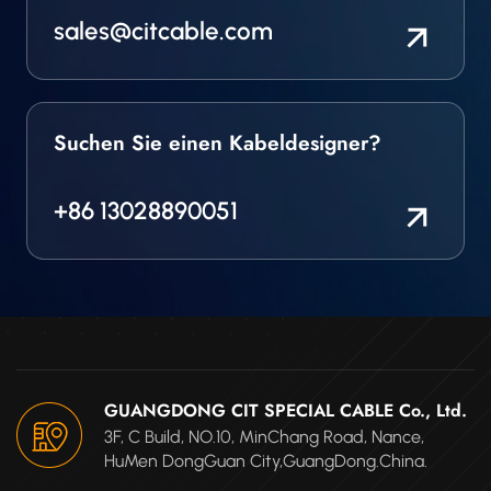
sales@citcable.com
Suchen Sie einen Kabeldesigner?
+86 13028890051
GUANGDONG CIT SPECIAL CABLE Co., Ltd.
3F, C Build, NO.10, MinChang Road, Nance,
HuMen DongGuan City,GuangDong.China.