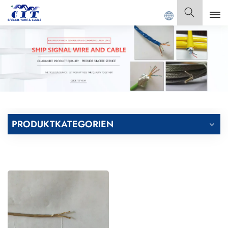
NG CIT SPECIAL CABLE Co., Ltd.
Deutsch
English
Français
Deutsch
PRODUKTKATEGORIEN
Italiano
Polski
Español