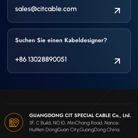
sales@citcable.com
Suchen Sie einen Kabeldesigner?
+86 13028890051
GUANGDONG CIT SPECIAL CABLE Co., Ltd.
3F, C Build, NO.10, MinChang Road, Nance,
HuMen DongGuan City,GuangDong.China.