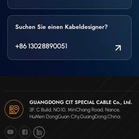
Suchen Sie einen Kabeldesigner?
+86 13028890051
GUANGDONG CIT SPECIAL CABLE Co., Ltd.
3F, C Build, NO.10, MinChang Road, Nance,
HuMen DongGuan City,GuangDong.China.