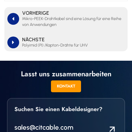
VORHERIGE
Mikro-PEEK-Drahtkabel sind eine Lösung für eine Reihe
von Anwendungen
NÄCHSTE
Polyimid (PI) /Kapton-Drähte für UHV
Lasst uns zusammenarbeiten
KONTAKT
Suchen Sie einen Kabeldesigner?
sales@citcable.com