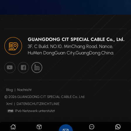
GUANGDONG CIT SPECIAL CABLE Co., Ltd.
3F, C Build, NO.10, MinChang Road, Nance,
HuMen DongGuan City,GuangDong.China.
Blog
|
Nachricht
© 2026 GUANGDONG CIT SPECIAL CABLE Co., Ltd.
Xml
|
DATENSCHUTZRICHTLINIE
IPv6-Netzwerk unterstützt