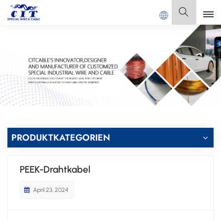
GDONG CIT SPECIAL CABLE Co., Ltd.
Deutsch
English
Français
Deutsch
Italiano
PRODUKTKATEGORIEN
Polski
PEEK-Drahtkabel
Español
April 23, 2024