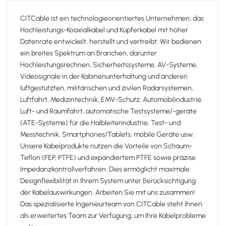
CITCable ist ein technologieorientiertes Unternehmen, das
Hochleistungs-Koaxialkabel und Kupferkabel mit hoher
Datenrate entwickelt, herstellt und vertreibt. Wir bedienen
ein breites Spektrum an Branchen, darunter
Hochleistungsrechnen, Sicherheitssysteme, AV-Systeme,
Videosignale in der Kabinenunterhaltung und anderen
luftgestützten, militärischen und zivilen Radarsystemen,
Luftfahrt, Medizintechnik, EMV-Schutz, Automobilindustrie,
Luft- und Raumfahrt, automatische Testsysteme/-geräte
(ATE-Systeme) für die Halbleiterindustrie, Test- und
Messtechnik, Smartphones/Tablets, mobile Geräte usw.
Unsere Kabelprodukte nutzen die Vorteile von Schaum-
Teflon (FEP, PTFE) und expandiertem PTFE sowie präzise
Impedanzkontrollverfahren. Dies ermöglicht maximale
Designflexibilität in Ihrem System unter Berücksichtigung
der Kabelauswirkungen. Arbeiten Sie mit uns zusammen!
Das spezialisierte Ingenieurteam von CITCable steht Ihnen
als erweitertes Team zur Verfügung, um Ihre Kabelprobleme