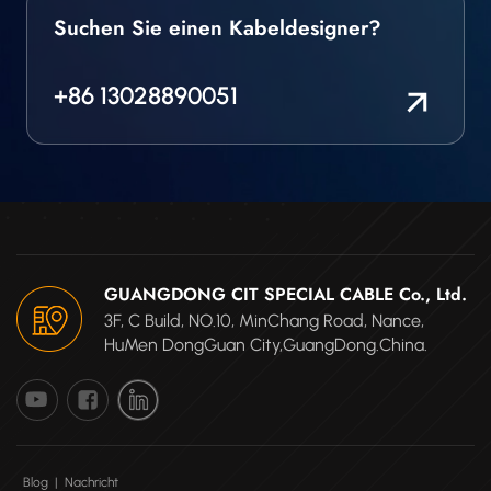
Suchen Sie einen Kabeldesigner?
+86 13028890051
GUANGDONG CIT SPECIAL CABLE Co., Ltd.
3F, C Build, NO.10, MinChang Road, Nance,
HuMen DongGuan City,GuangDong.China.
Blog
|
Nachricht