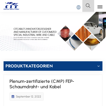
lkommen bei
GUANGDONG CIT SPECIAL CABLE Co., Ltd.
Deutsch
English
Français
Deutsch
Italiano
PRODUKTKATEGORIEN
Polski
Plenum-zertifizierte (CMP) FEP-
Español
Schaumdraht- und Kabel
September 12, 2022