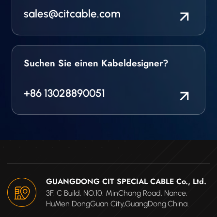
sales@citcable.com
Suchen Sie einen Kabeldesigner?
+86 13028890051
GUANGDONG CIT SPECIAL CABLE Co., Ltd.
3F, C Build, NO.10, MinChang Road, Nance,
HuMen DongGuan City,GuangDong.China.