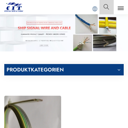
 CIT SPECIAL CABLE Co., Ltd.
Deutsch
English
Français
Deutsch
PRODUKTKATEGORIEN
Italiano
Polski
Español