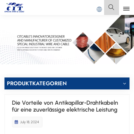
 CIT SPECIAL CABLE Co., Ltd.
Deutsch
English
Français
Deutsch
Italiano
PRODUKTKATEGORIEN
Polski
Die Vorteile von Antikapillar-Drahtkabeln
Español
für eine zuverlässige elektrische Leistung
July 18, 2024