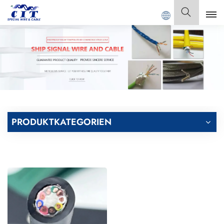
ANGDONG CIT SPECIAL CABLE Co., Ltd.
Deutsch
English
Français
Deutsch
PRODUKTKATEGORIEN
Italiano
Polski
Español