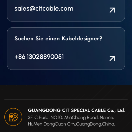
sales@citcable.com
Suchen Sie einen Kabeldesigner?
+86 13028890051
GUANGDONG CIT SPECIAL CABLE Co., Ltd.
3F, C Build, NO.10, MinChang Road, Nance,
HuMen DongGuan City,GuangDong.China.