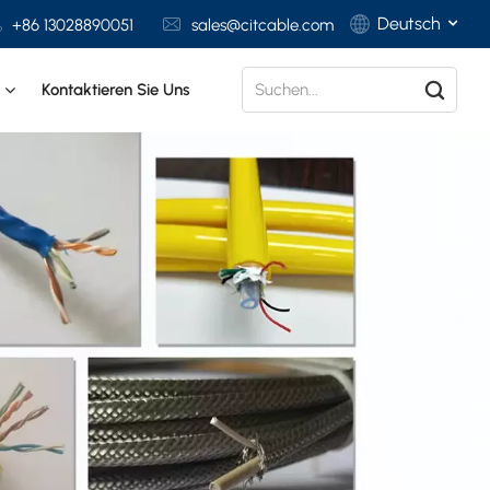
Deutsch
+86 13028890051
sales@citcable.com
t
Kontaktieren Sie Uns
English
Français
Deutsch
Italiano
Polski
Español