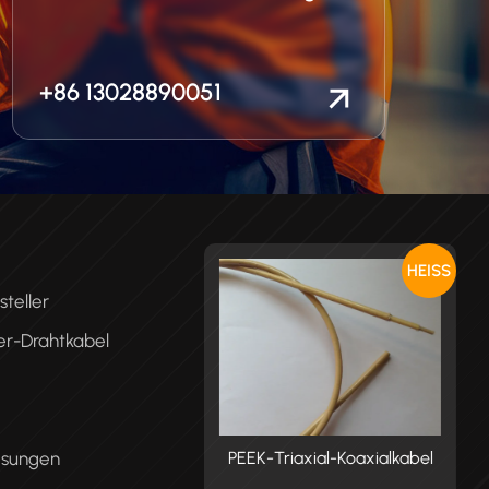
+86 13028890051
HEISS
teller
er-Drahtkabel
ösungen
K-Triaxial-Koaxialkabel
PEEK-Triaxial-Koaxialkabel
P