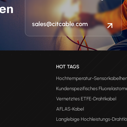
en
sales@citcable.com
n
HOT TAGS
Hochtemperatur-Sensorkabelhers
Kundenspezifisches Fluorelastom
Vernetztes ETFE-Drahtkabel
AFLAS-Kabel
Langlebige Hochleistungs-Drahtl
PEE