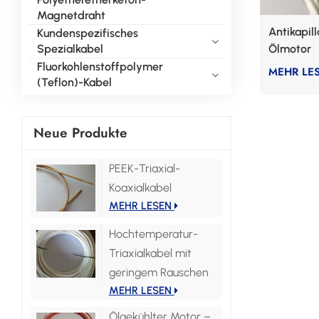
Magnetdraht
Antikapill
Kundenspezifisches
Spezialkabel
Ölmotor
Fluorkohlenstoffpolymer
MEHR LE
(Teflon)-Kabel
Neue Produkte
PEEK-Triaxial-
Koaxialkabel
MEHR LESEN
Hochtemperatur-
Triaxialkabel mit
geringem Rauschen
MEHR LESEN
Ölgekühlter Motor –