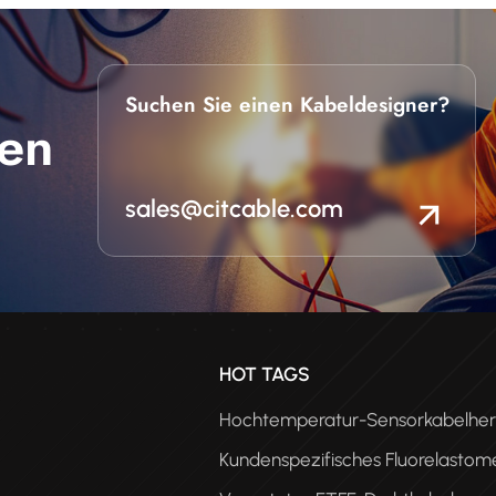
Suchen Sie einen Kabeldesigner?
en
sales@citcable.com
n
HOT TAGS
Hochtemperatur-Sensorkabelhers
Kundenspezifisches Fluorelastom