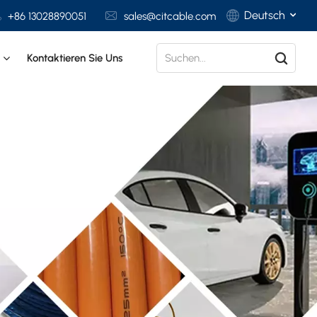
Deutsch
+86 13028890051
sales@citcable.com
t
Kontaktieren Sie Uns
English
Français
Deutsch
Italiano
Polski
Español