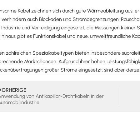
onsarme Kabel zeichnen sich durch gute Wärmeableitung aus, er
 verhindern auch Blockaden und Strombegrenzungen. Rauschar
, Industrie und Verteidigung eingesetzt, die Messungen kleiner
hinaus gibt es Funktionskabel und neue, umweltfreundliche Kab
en zahlreichen Spezialkabeltypen bieten insbesondere supral
sprechende Marktchancen. Aufgrund ihrer hohen Leistungsfähigke
eckenübertragungen großer Ströme eingesetzt, sind aber derzei
VORHERIGE
Anwendung von Antikapillar-Drahtkabeln in der
Automobilindustrie