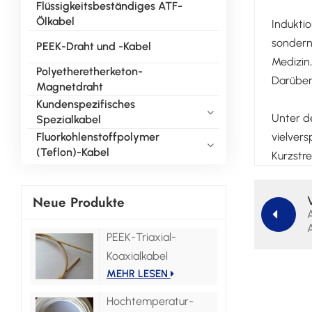
Flüssigkeitsbeständiges ATF-
Ölkabel
Indukti
sondern
PEEK-Draht und -Kabel
Medizin
Polyetheretherketon-
Darüber 
Magnetdraht
Kundenspezifisches
Unter d
Spezialkabel
vielver
Fluorkohlenstoffpolymer
(Teflon)-Kabel
Kurzstr
Neue Produkte
PEEK-Triaxial-
Koaxialkabel
MEHR LESEN
Hochtemperatur-