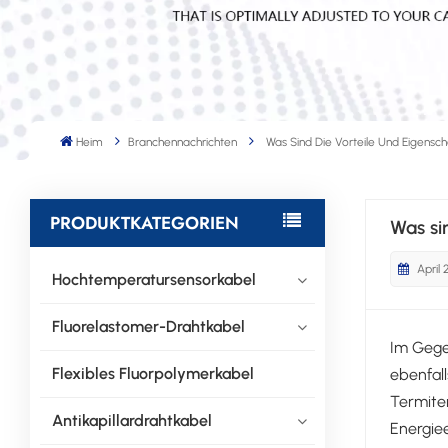
Heim
Branchennachrichten
Was Sind Die Vorteile Und Eigensc
PRODUKTKATEGORIEN
Was si
April 
Hochtemperatursensorkabel
Fluorelastomer-Drahtkabel
Im Gege
Flexibles Fluorpolymerkabel
ebenfall
Termite
Antikapillardrahtkabel
Energiee