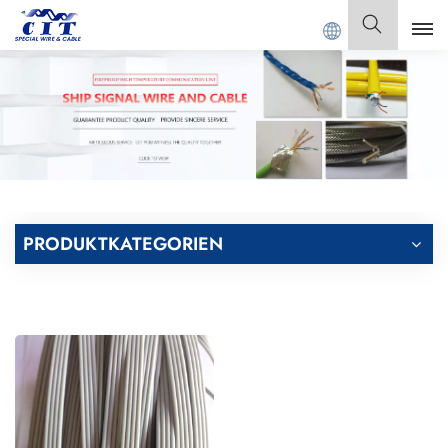
NGDONG CIT SPECIAL CABLE Co., Ltd.
Deutsch
English
Français
Deutsch
PRODUKTKATEGORIEN
Italiano
Polski
Español