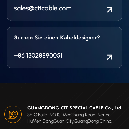
sales@citcable.com
Suchen Sie einen Kabeldesigner?
+86 13028890051
GUANGDONG CIT SPECIAL CABLE Co., Ltd.
3F, C Build, NO.10, MinChang Road, Nance,
HuMen DongGuan City,GuangDong.China.