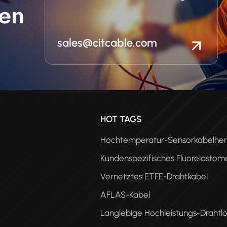
en
sales@citcable.com
n
HOT TAGS
Hochtemperatur-Sensorkabelhers
Kundenspezifisches Fluorelastom
Vernetztes ETFE-Drahtkabel
AFLAS-Kabel
Langlebige Hochleistungs-Drahtl
PEE