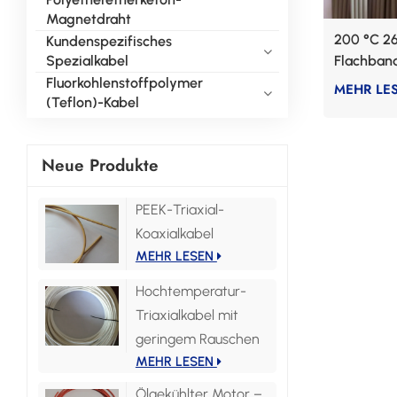
Magnetdraht
200 °C 2
Kundenspezifisches
Spezialkabel
Flachban
Fluorelas
Fluorkohlenstoffpolymer
MEHR LE
(Teflon)-Kabel
Neue Produkte
PEEK-Triaxial-
Koaxialkabel
MEHR LESEN
Hochtemperatur-
Triaxialkabel mit
geringem Rauschen
MEHR LESEN
Ölgekühlter Motor –