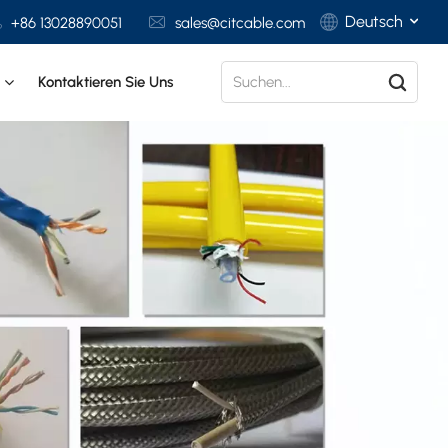
Deutsch
+86 13028890051
sales@citcable.com
t
Kontaktieren Sie Uns
English
Français
Deutsch
Italiano
Polski
Español