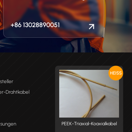
+86 13028890051
HEISS
teller
er-Drahtkabel
ösungen
K-Triaxial-Koaxialkabel
PEEK-Triaxial-Koaxialkabel
P