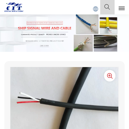
CIT SPECIAL CABLE Co., Ltd.
Deutsch
English
Français
Deutsch
Italiano
Polski
Español