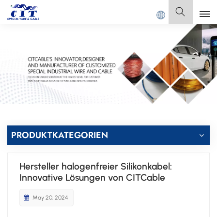
 CIT SPECIAL CABLE Co., Ltd.
Deutsch
English
Français
Deutsch
Italiano
PRODUKTKATEGORIEN
Polski
Hersteller halogenfreier Silikonkabel:
Español
Innovative Lösungen von CITCable
May 20, 2024