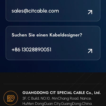
sales@citcable.com
Suchen Sie einen Kabeldesigner?
+86 13028890051
GUANGDONG CIT SPECIAL CABLE Co., Ltd.
3F, C Build, NO.10, MinChang Road, Nance,
HuMen DongGuan City,GuangDong.China.