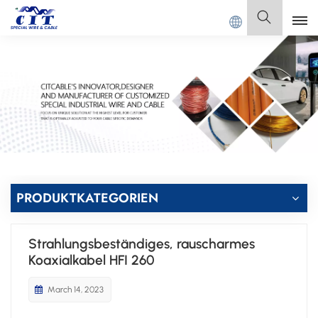
DONG CIT SPECIAL CABLE Co., Ltd.
Deutsch
English
Français
Deutsch
Italiano
PRODUKTKATEGORIEN
Polski
Strahlungsbeständiges, rauscharmes
Español
Koaxialkabel HFI 260
March 14, 2023