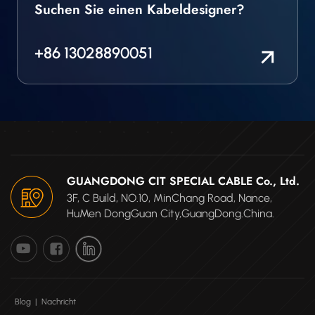
Suchen Sie einen Kabeldesigner?
+86 13028890051
GUANGDONG CIT SPECIAL CABLE Co., Ltd.
3F, C Build, NO.10, MinChang Road, Nance,
HuMen DongGuan City,GuangDong.China.
Blog
|
Nachricht