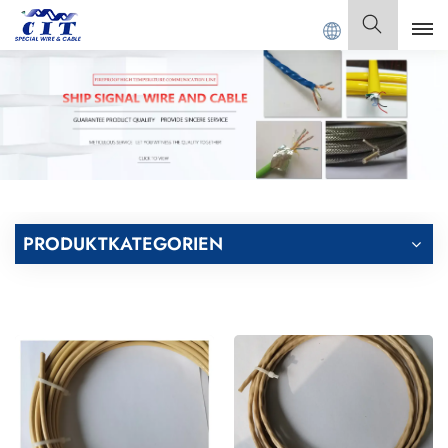
 Co., Ltd.
Deutsch
English
Français
Deutsch
PRODUKTKATEGORIEN
Italiano
Polski
Español