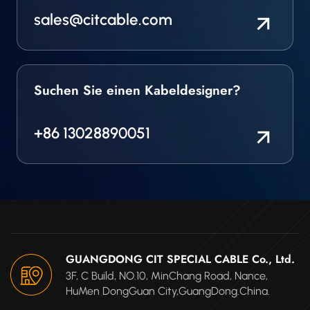
sales@citcable.com
Suchen Sie einen Kabeldesigner?
+86 13028890051
GUANGDONG CIT SPECIAL CABLE Co., Ltd.
3F, C Build, NO.10, MinChang Road, Nance,
HuMen DongGuan City,GuangDong.China.