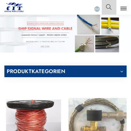
AL CABLE Co., Ltd.
Deutsch
English
Français
Deutsch
PRODUKTKATEGORIEN
Italiano
Polski
Español