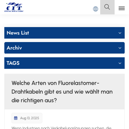
llkommen bei
GUANGDONG CIT SPECIAL CABLE Co., Ltd.
Deutsch
News List
English
Archiv
Français
TAGS
Deutsch
Italiano
Welche Arten von Fluorelastomer-
Polski
Drahtkabeln gibt es und wie wählt man
die richtigen aus?
Español
Aug 13, 2025
Wenn Industrien nach Verkabelungslösungen suchen, die