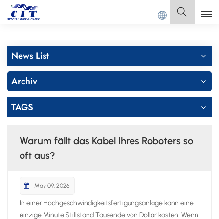
NGDONG CIT SPECIAL CABLE Co., Ltd.
Deutsch
News List
English
Archiv
Français
TAGS
Deutsch
Italiano
Warum fällt das Kabel Ihres Roboters so
Polski
oft aus?
Español
May 09, 2026
In einer Hochgeschwindigkeitsfertigungsanlage kann eine
einzige Minute Stillstand Tausende von Dollar kosten. Wenn