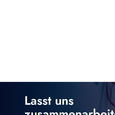
Durchschlagsfestigkeit für extreme MiniaturisierungDa 
komplexen menschlichen Gefäßsysteme zu untersuchen,
entsprechend kleiner werden.PEEK zeichnet sich durch ei
Dadurch können Hersteller wie CITCable extrem dünne Be
Leckströme oder Kurzschlüsse verhindern. Diese Dünnwa
medizinische Koaxialkabel, bei denen jeder Zentimeter 
Geräteentwickler fragen sich oft, wie es sich im Vergle
(PI).Abriebfestigkeit: PEEK weist im Vergleich zu PI ein
physikalischer Reibung ausgesetzt ist (z. B. beim Gleit
PEEK lässt sich zwar sehr dünn extrudieren, aber Poly
aufgebracht) lassen sich noch dünnere Wände erzielen, 
ist.Flexibilität: Polyimid ist tendenziell etwas steifer,
Flexibilität bietet. Wir bei CITCable wissen, dass kein 
wir sowohl PEEK-Extrusionen als auch präzise PI-Beschi
Beschichtung). S316L PI-beschichteter medizinischer Dr
Lasst uns
Anforderungen gerecht zu werden.
zusammenarbeit