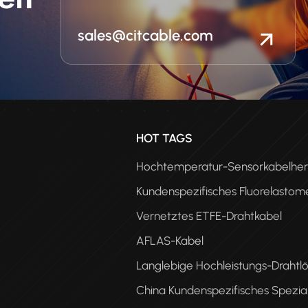
sales@citcable.com
n
HOT TAGS
Hochtemperatur-Sensorkabelhers
Kundenspezifisches Fluorelastom
Vernetztes ETFE-Drahtkabel
AFLAS-Kabel
Langlebige Hochleistungs-Drahtl
PEE
China Kundenspezifisches Spezia