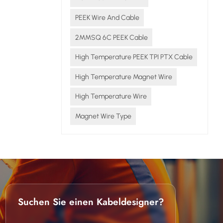
um die
PEEK Wire And Cable
aus.
2MMSQ 6C PEEK Cable
trische
High Temperature PEEK TPI PTX Cable
rafeine
High Temperature Magnet Wire
lyimid
er Draht
High Temperature Wire
ndstärke:
Magnet Wire Type
en
eignet
it und
bieten
ichen
Suchen Sie einen Kabeldesigner?