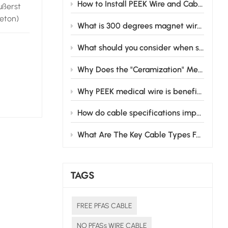
How to Install PEEK Wire and Cable Safely in Industrial Settings
ußerst
keton)
What is 300 degrees magnet wire and its main applications
What should you consider when selecting medical wire cable for your medical equipment?
r Wahl
htungen
Why Does the "Ceramization" Mechanism of Silicone Rubber Matter for Industrial Safety?
dukt ist
Why PEEK medical wire is beneficial in medical devices
,
te
How do cable specifications impact hybrid electric vehicle performance?
bare
What Are The Key Cable Types For Electronic Products And Their Practical Applications?
ach ISO
ssen
Viele
TAGS
K-
FREE PFAS CABLE
wodurch
e
NO PFASs WIRE CABLE