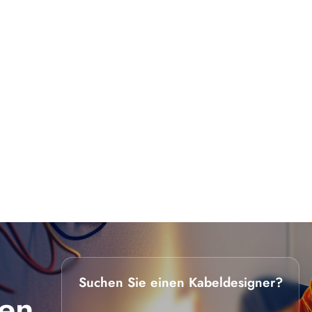
Chirurgen immer kleinere und flexiblere Instrumente benötigen, 
 muss auch die Verkabelung im Inneren dieser Instrumente
ne hervorragende Durchschlagsfestigkeit (Isolationsfähigkeit) 
schichtungen auf Mikroleiter extrudieren und gleichzeitig elek
ndigkeit ist entscheidend für hochdichte Sensorarrays und ult
zählt. PEEK ist zwar ein außergewöhnliches Material, doch
ich zu einem anderen beliebten Hochleistungspolymer verhält: Po
e höhere mechanische Festigkeit und Abriebfestigkeit auf. Wenn d
en durch ein enges Katheterlumen), ist PEEK die bessere Wahl.Wa
imid-Medizindraht (oftmals durch ein Tauchbeschichtungsverfahr
wodurch PI hervorragend für die allerkleinsten Mikrodrähte ge
 wohingegen PEEK eine einzigartige Balance zwischen Nachgiebigke
einzelnes Material alle technischen Probleme lösen kann. Deshalb 
chtungen an (wie beispielsweise unsere hochspezialisierte
aht Und Platin-Iridium-PI-Beschichtung) um Ihren genauen baul
Suchen Sie einen Kabeldesigner?
en