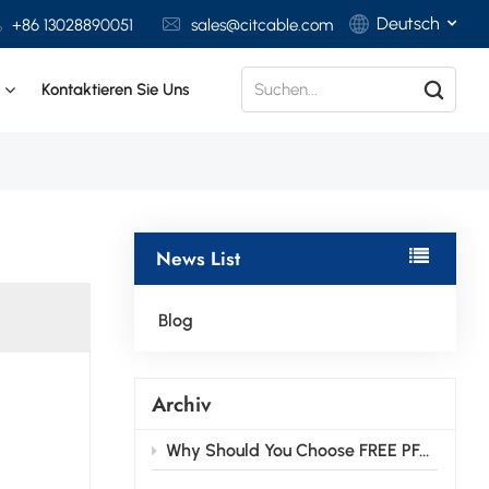
Deutsch
+86 13028890051
sales@citcable.com
t
Kontaktieren Sie Uns
English
Français
Deutsch
News List
Italiano
Polski
Blog
Español
Archiv
Why Should You Choose FREE PFAS CABLE for Your Business Needs?